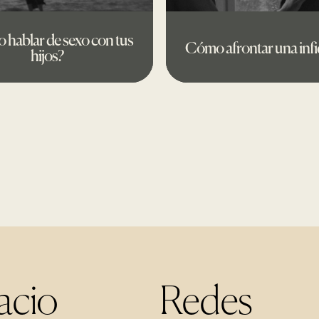
hablar de sexo con tus
Cómo afrontar una infi
hijos?
acio
Redes