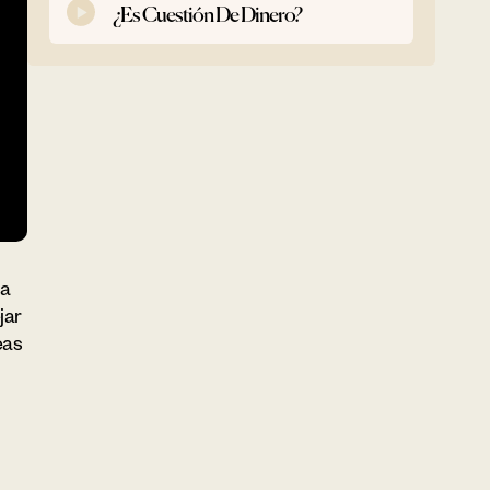
¿Es Cuestión De Dinero?
 a
jar
eas